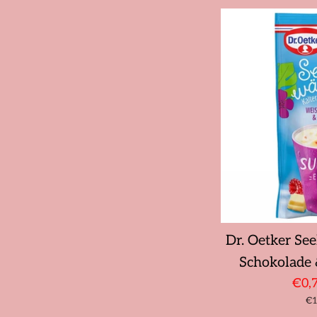
Dr. Oetker Se
Schokolade
Son
€0,
St
€1