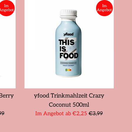
Im
Im
Angebot
Angebot
Berry
yfood Trinkmahlzeit Crazy
Coconut 500ml
maler
Normaler
99
Im Angebot ab €2,25
€3,99
s
Preis