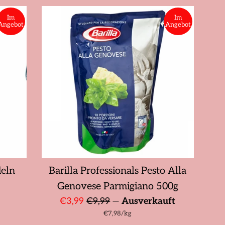
Im
Im
Angebot
Angebot
deln
Barilla Professionals Pesto Alla
Genovese Parmigiano 500g
Sonderpreis
Normaler
€3,99
€9,99
—
Ausverkauft
Stückpreis
pro
Preis
€7,98
/
kg