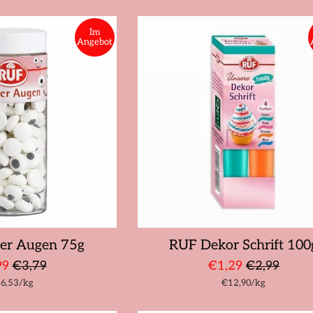
Im
Angebot
er Augen 75g
RUF Dekor Schrift 100
derpreis
Normaler
Sonderpreis
Normaler
99
€3,79
€1,29
€2,99
ückpreis
pro
Stückpreis
pro
6,53
Preis
/
kg
€12,90
Preis
/
kg