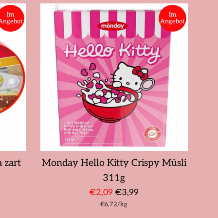
Im
Im
Angebot
Angebot
 zart
Monday Hello Kitty Crispy Müsli
311g
Sonderpreis
Normaler
€2,09
€3,99
Stückpreis
pro
€6,72
Preis
/
kg