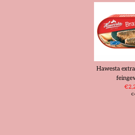
Hawesta extra
feinge
Son
€2,
St
€