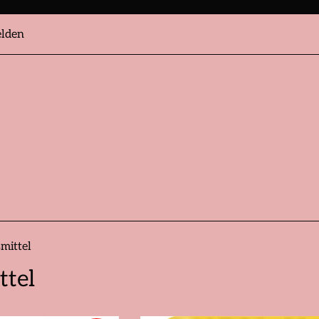
lden
mittel
ttel