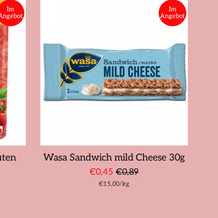
Im
Im
Angebot
Angebot
uten
Wasa Sandwich mild Cheese 30g
Sonderpreis
Normaler
€0,45
€0,89
Stückpreis
pro
€15,00
Preis
/
kg