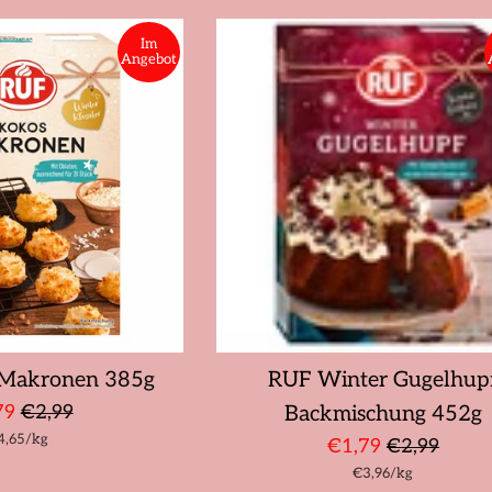
Im
Angebot
Makronen 385g
RUF Winter Gugelhup
derpreis
Normaler
79
€2,99
Backmischung 452g
ückpreis
pro
4,65
Preis
/
kg
Sonderpreis
Normaler
€1,79
€2,99
Stückpreis
pro
€3,96
Preis
/
kg