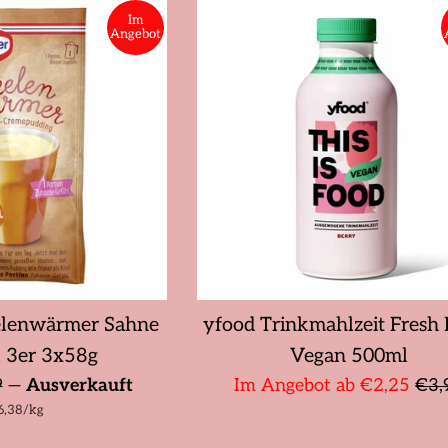
Im
Angebot
eelenwärmer Sahne
yfood Trinkmahlzeit Fresh 
 3er 3x58g
Vegan 500ml
aler
Nor
9
—
Ausverkauft
Im Angebot ab €2,25
€3,
ückpreis
pro
6,38
/
kg
Prei