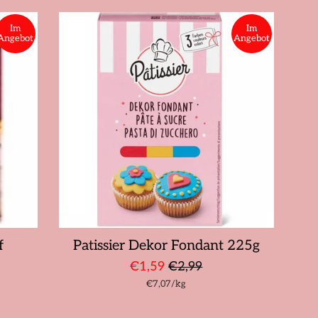
Im
Im
Angebot
Angebot
f
Patissier Dekor Fondant 225g
Sonderpreis
Normaler
€1,59
€2,99
Stückpreis
pro
€7,07
Preis
/
kg