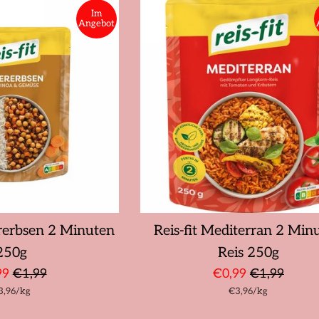
Im
Angebot
ererbsen 2 Minuten
Reis-fit Mediterran 2 Min
250g
Reis 250g
derpreis
Normaler
Sonderpreis
Normaler
99
€1,99
€0,99
€1,99
ückpreis
pro
Stückpreis
pro
3,96
Preis
/
kg
€3,96
Preis
/
kg