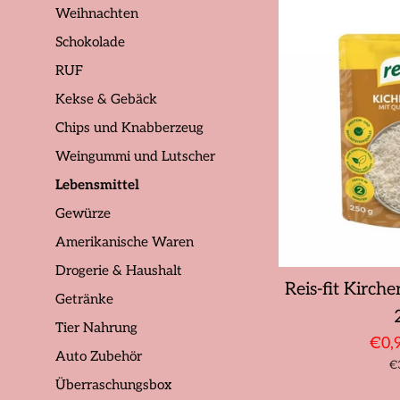
Weihnachten
Schokolade
RUF
Kekse & Gebäck
Chips und Knabberzeug
Weingummi und Lutscher
Lebensmittel
Gewürze
Amerikanische Waren
Drogerie & Haushalt
Reis-fit Kirch
Getränke
Tier Nahrung
Son
€0,
Auto Zubehör
St
€
Überraschungsbox