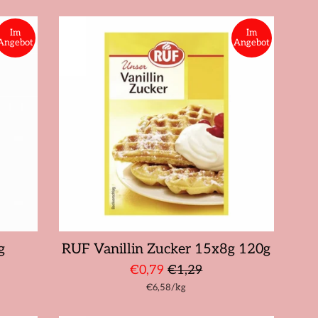
Im
Im
Angebot
Angebot
g
RUF Vanillin Zucker 15x8g 120g
Sonderpreis
Normaler
€0,79
€1,29
Stückpreis
pro
€6,58
Preis
/
kg