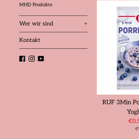
MHD Produkte
Wer wir sind
+
Kontakt
Facebook
Instagram
YouTube
RUF 3Min Po
Yog
Son
€0,
St
€