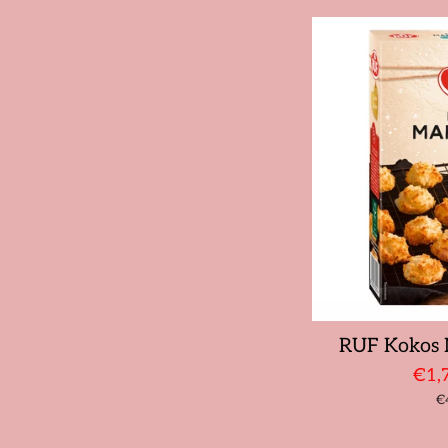
RUF Kokos 
Son
€1,
St
€