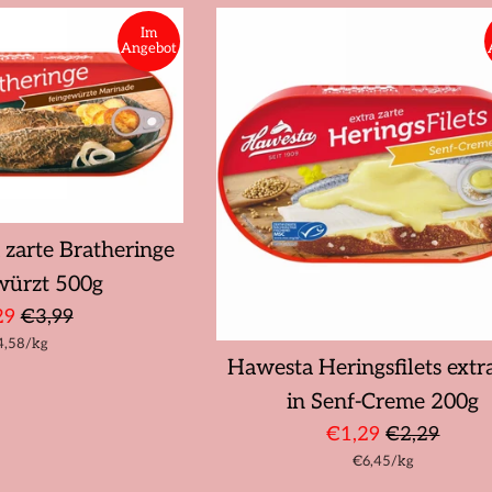
Im
Angebot
 zarte Bratheringe
würzt 500g
derpreis
Normaler
29
€3,99
ückpreis
pro
4,58
Preis
/
kg
Hawesta Heringsfilets extra
in Senf-Creme 200g
Sonderpreis
Normaler
€1,29
€2,29
Stückpreis
pro
€6,45
Preis
/
kg