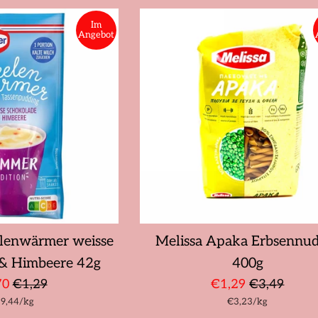
Im
Angebot
elenwärmer weisse
Melissa Apaka Erbsennu
 & Himbeere 42g
400g
derpreis
Normaler
Sonderpreis
Normaler
70
€1,29
€1,29
€3,49
ückpreis
pro
Stückpreis
pro
9,44
Preis
/
kg
€3,23
Preis
/
kg