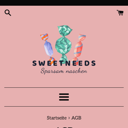
Direkt
zum
Inhalt
Menü
›
Startseite
AGB