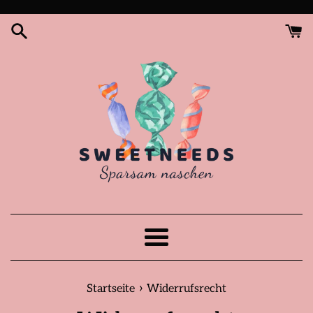
Direkt
zum
Inhalt
Menü
›
Startseite
Widerrufsrecht