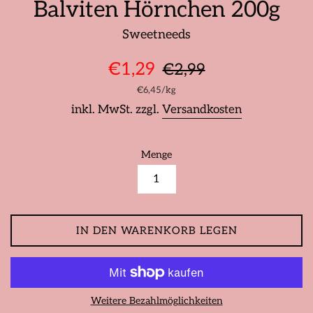
Balviten Hörnchen 200g
Sweetneeds
Sonderpreis
Normaler
€1,29
€2,99
Preis
Stückpreis
pro
€6,45
/
kg
inkl. MwSt. zzgl.
Versandkosten
Menge
IN DEN WARENKORB LEGEN
Weitere Bezahlmöglichkeiten