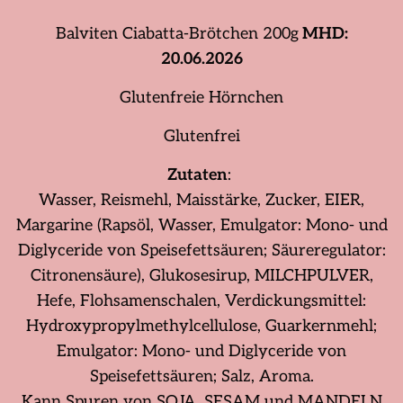
Balviten Ciabatta-Brötchen 200g
MHD:
20.06.2026
Glutenfreie Hörnchen
Glutenfrei
Zutaten
:
Wasser, Reismehl, Maisstärke, Zucker, EIER,
Margarine (Rapsöl, Wasser, Emulgator: Mono- und
Diglyceride von Speisefettsäuren; Säureregulator:
Citronensäure), Glukosesirup, MILCHPULVER,
Hefe, Flohsamenschalen, Verdickungsmittel:
Hydroxypropylmethylcellulose, Guarkernmehl;
Emulgator: Mono- und Diglyceride von
Speisefettsäuren; Salz, Aroma.
Kann Spuren von SOJA, SESAM und MANDELN