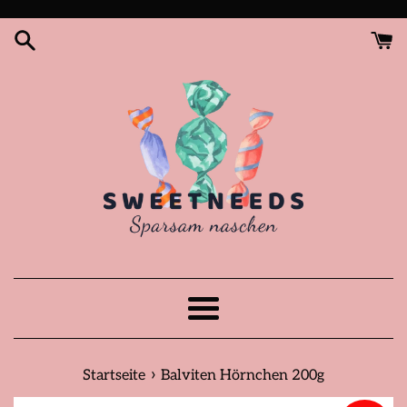
Direkt
zum
Inhalt
Menü
›
Startseite
Balviten Hörnchen 200g