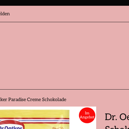
lden
tker Paradise Creme Schokolade
Im
Dr. O
Angebot