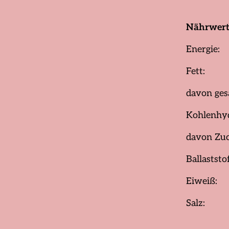
Nährwert
Ener
Fe
davon ges
Kohle
davo
Ball
Eiw
Sal