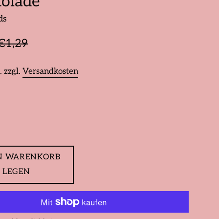
olade
ds
is
ormaler
€1,29
reis
. zzgl.
Versandkosten
N WARENKORB
LEGEN