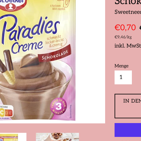
Schok
Sweetnee
Sonderpre
N
€0,70
P
Stückpreis
pro
€9,46
/
kg
inkl. MwSt
Menge
IN DE