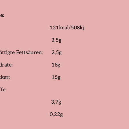
e:
gie: 121kcal/508kj
tt: 3,5g
ättigte Fettsäuren: 2,5g
nhydrate: 18g
n Zucker: 15g
aststoffe
eiß: 3,7g
z: 0,22g