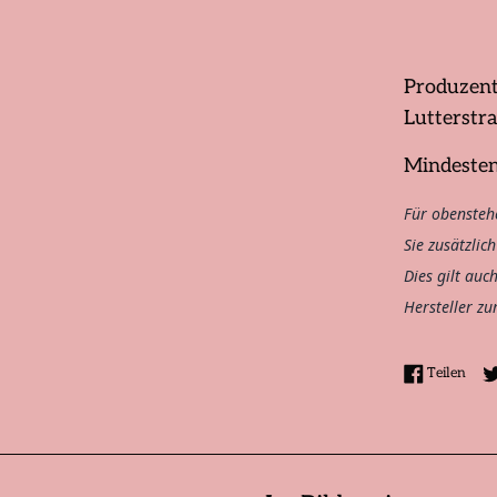
Produzen
⁠Lutterstr
Mindesten
Für obensteh
Sie zusätzlic
Dies gilt auc
Hersteller zu
Auf 
Teilen