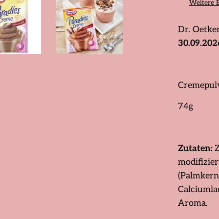
Weitere 
Dr. Oetke
30.09.202
Cremepulv
74g
Zutaten:
Z
modifizier
(Palmkern,
Calciumla
Aroma.