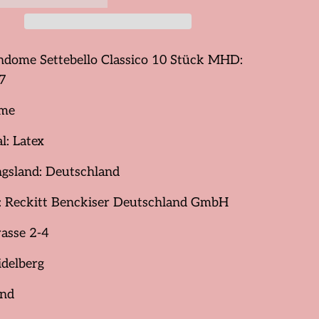
dome Settebello Classico 10 Stück MHD:
7
me
l: Latex
ngsland: Deutschland
r: Reckitt Benckiser Deutschland GmbH
asse 2-4
delberg
and