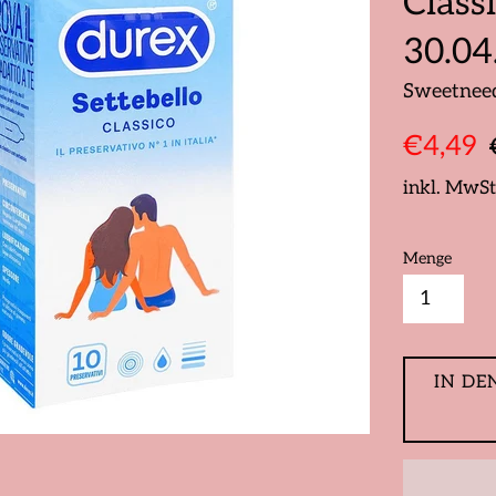
Class
30.04
Sweetnee
Sonderpre
N
€4,49
P
inkl. MwSt
Menge
IN DE