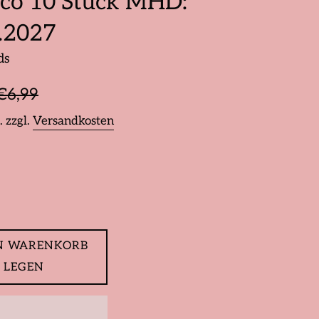
ico 10 Stück MHD:
.2027
ds
is
ormaler
€6,99
reis
. zzgl.
Versandkosten
N WARENKORB
LEGEN