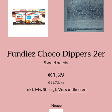
Fundiez Choco Dippers 2er
Sweetneeds
Normaler
€1,29
Preis
Stückpreis
pro
€11,73
/
kg
inkl. MwSt. zzgl.
Versandkosten
Menge