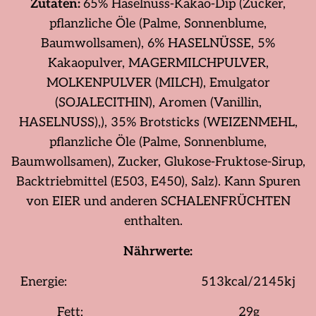
Zutaten:
65% Haselnuss-Kakao-Dip (Zucker,
pflanzliche Öle (Palme, Sonnenblume,
Baumwollsamen), 6% HASELNÜSSE, 5%
Kakaopulver, MAGERMILCHPULVER,
MOLKENPULVER (MILCH), Emulgator
(SOJALECITHIN), Aromen (Vanillin,
HASELNUSS),), 35% Brotsticks (WEIZENMEHL,
pflanzliche Öle (Palme, Sonnenblume,
Baumwollsamen), Zucker, Glukose-Fruktose-Sirup,
Backtriebmittel (E503, E450), Salz). Kann Spuren
von EIER und anderen SCHALENFRÜCHTEN
enthalten.
Nährwerte:
Energie: 513kcal/2145kj
Fett: 29g