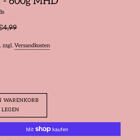
s - 600g MHD
ds
is
ormaler
€4,99
reis
. zzgl.
Versandkosten
N WARENKORB
LEGEN