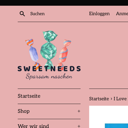
Direkt
zum
Suchen
Einloggen
Anme
Inhalt
Startseite
›
Startseite
I Love
Shop
+
Wer wir sind
+