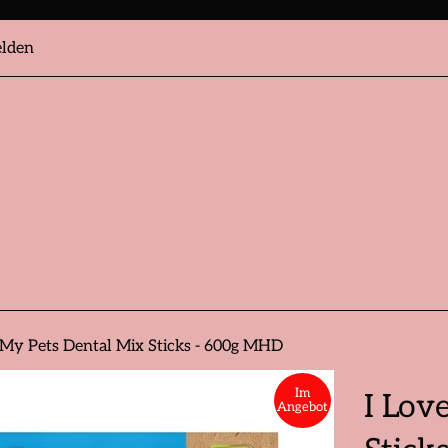
lden
 My Pets Dental Mix Sticks - 600g MHD
Im
I Lov
Angebot